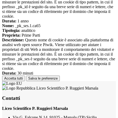
misurare le prestazioni del sito. È un cookie di tipo pattern, in cui il
prefisso _pk_id è seguito da una breve serie di numeri e lettere, che
si ritiene sia un codice di riferimento per il dominio che imposta il
cookie.
Durata:
1 anno
Nome:
_pk_ses.1.ca65
Tipologia:
analitico
Proprieta:
Prime Parti
Descrizione:
Questo nome di cookie è associato alla piattaforma di
analisi web open source Piwik. Viene utilizzato per aiutare i
proprietari di siti Web a monitorare il comportamento dei visitatori e
misurare le prestazioni del sito. È un cookie di tipo pattern, in cui il
prefisso _pk_ses è seguito da una breve serie di numeri e lettere, che
si ritiene sia un codice di riferimento per il dominio che imposta il
cookie.
Durata:
30 minuti
Accetta tutti
Salva le preferenze
Liceo Scientifico P. Ruggieri Marsala
Contatti
Liceo Scientifico P. Ruggieri Marsala
Via G. Falcone N.14, 91025 - Marsala (TP) Sicilia