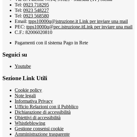
Tel:
0923 718295
Tel:
0923 548227
Tel:
0923 568580
Email:
tpps10000q@istruzione.it
Link per inviare una mail
PEC:
tpps10000q@pec.istruzione.it
Link per inviare una mail
C.F.: 82006020810
Pagamenti con il sistema Pago in Rete
Seguici su
Youtube
Sezione Link Utili
Cookie policy
Note legali
Informativa Privacy
Ufficio Relazioni con il Pubblico
Dichiarazione di accessibilità
Obiettivi di accessibilità
Whistleblowing
Gestione consensi cookie
Amministrazione trasparente