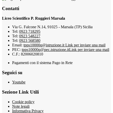
Contatti
Liceo Scientifico P. Ruggieri Marsala
Via G. Falcone N.14, 91025 - Marsala (TP) Sicilia
Tel:
0923 718295
Tel:
0923 548227
Tel:
0923 568580
Email:
tpps10000q@istruzione.it
Link per inviare una mail
PEC:
tpps10000q@pec.istruzione.it
Link per inviare una mail
C.F.: 82006020810
Pagamenti con il sistema Pago in Rete
Seguici su
Youtube
Sezione Link Utili
Cookie policy
Note legali
Informativa Privacy