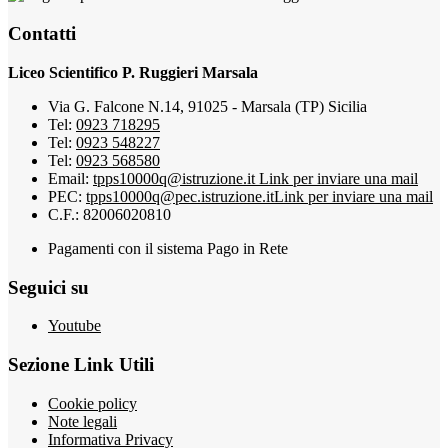
Contatti
Liceo Scientifico P. Ruggieri Marsala
Via G. Falcone N.14, 91025 - Marsala (TP) Sicilia
Tel:
0923 718295
Tel:
0923 548227
Tel:
0923 568580
Email:
tpps10000q@istruzione.it
Link per inviare una mail
PEC:
tpps10000q@pec.istruzione.it
Link per inviare una mail
C.F.: 82006020810
Pagamenti con il sistema Pago in Rete
Seguici su
Youtube
Sezione Link Utili
Cookie policy
Note legali
Informativa Privacy