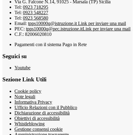
Via G. Falcone N.14, 91025 - Marsala (TP) Sicilia
Tel:
0923 718295
Tel:
0923 548227
Tel:
0923 568580
Email:
tpps10000q@istruzione.it
Link per inviare una mail
PEC:
tpps10000q@pec.istruzione.it
Link per inviare una mail
C.F.: 82006020810
Pagamenti con il sistema Pago in Rete
Seguici su
Youtube
Sezione Link Utili
Cookie policy
Note legali
Informativa Privacy
Ufficio Relazioni con il Pubblico
Dichiarazione di accessibilità
Obiettivi di accessibilità
Whistleblowing
Gestione consensi cookie
Amministrazione trasparente