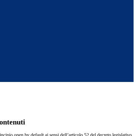
ontenuti
incipio open by default ai sensi dell’articolo 52 del decreto legislativo