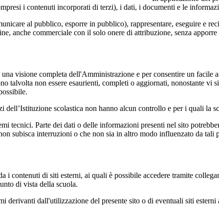
si i contenuti incorporati di terzi), i dati, i documenti e le informazi
comunicare al pubblico, esporre in pubblico), rappresentare, eseguire e r
 fine, anche commerciale con il solo onere di attribuzione, senza apporre 
enti una visione completa dell'Amministrazione e per consentire un facile ac
ono talvolta non essere esaurienti, completi o aggiornati, nonostante vi
possibile.
izi dell’Istituzione scolastica non hanno alcun controllo e per i quali la
 tecnici. Parte dei dati o delle informazioni presenti nel sito potrebbero 
 non subisca interruzioni o che non sia in altro modo influenzato da tali 
 i contenuti di siti esterni, ai quali è possibile accedere tramite collegam
nto di vista della scuola.
derivanti dall'utilizzazione del presente sito o di eventuali siti esterni 