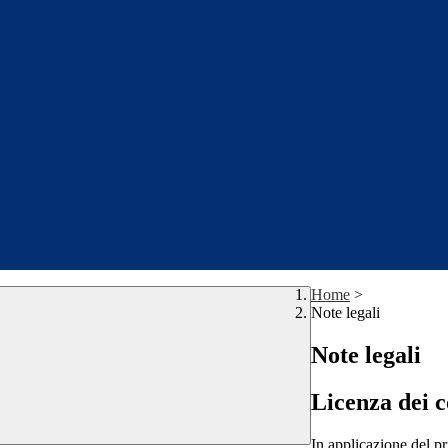
Home
>
Note legali
Note legali
Licenza dei c
In applicazione del pr