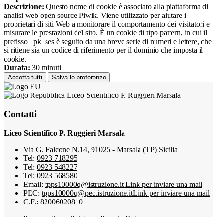
Descrizione:
Questo nome di cookie è associato alla piattaforma di
analisi web open source Piwik. Viene utilizzato per aiutare i
proprietari di siti Web a monitorare il comportamento dei visitatori e
misurare le prestazioni del sito. È un cookie di tipo pattern, in cui il
prefisso _pk_ses è seguito da una breve serie di numeri e lettere, che
si ritiene sia un codice di riferimento per il dominio che imposta il
cookie.
Durata:
30 minuti
Accetta tutti
Salva le preferenze
Liceo Scientifico P. Ruggieri Marsala
Contatti
Liceo Scientifico P. Ruggieri Marsala
Via G. Falcone N.14, 91025 - Marsala (TP) Sicilia
Tel:
0923 718295
Tel:
0923 548227
Tel:
0923 568580
Email:
tpps10000q@istruzione.it
Link per inviare una mail
PEC:
tpps10000q@pec.istruzione.it
Link per inviare una mail
C.F.: 82006020810