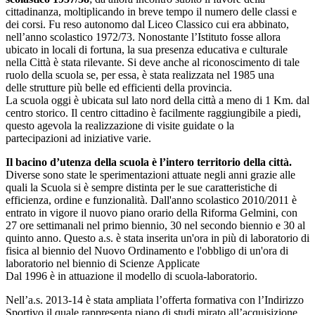
cittadinanza, moltiplicando in breve tempo il numero delle classi e
dei corsi. Fu reso autonomo dal Liceo Classico cui era abbinato,
nell’anno scolastico 1972/73. Nonostante l’Istituto fosse allora
ubicato in locali di fortuna, la sua presenza educativa e culturale
nella Città è stata rilevante. Si deve anche al riconoscimento di tale
ruolo della scuola se, per essa, è stata realizzata nel 1985 una
delle strutture più belle ed efficienti della provincia.
La scuola oggi è ubicata sul lato nord della città a meno di 1 Km. dal
centro storico. Il centro cittadino è facilmente raggiungibile a piedi,
questo agevola la realizzazione di visite guidate o la
partecipazioni ad iniziative varie.
Il bacino d’utenza della scuola è l’intero territorio della città.
Diverse sono state le sperimentazioni attuate negli anni grazie alle
quali la Scuola si è sempre distinta per le sue caratteristiche di
efficienza, ordine e funzionalità. Dall'anno scolastico 2010/2011 è
entrato in vigore il nuovo piano orario della Riforma Gelmini, con
27 ore settimanali nel primo biennio, 30 nel secondo biennio e 30 al
quinto anno. Questo a.s. è stata inserita un'ora in più di laboratorio di
fisica al biennio del Nuovo Ordinamento e l'obbligo di un'ora di
laboratorio nel biennio di Scienze Applicate
Dal 1996 è in attuazione il modello di scuola-laboratorio.
Nell’a.s. 2013-14 è stata ampliata l’offerta formativa con l’Indirizzo
Sportivo il quale rappresenta piano di studi mirato all’acquisizione