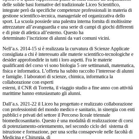
delle solide basi formative del tradizionale Liceo Scientifico,
integrate però da specifiche competenze professionali in materia di
gestione scientifico-tecnica, manageriale ed organizzativa dello
sport. La scuola possiede una palestra interna fornita di moltissime
attrezzature all’avanguardia e una serie di campi di giochi differenti
e di piste di atletica all’esterno. Questo ha
determinato l’iscrizione di alunni da vari comuni vicini.
Nell’a.s. 2014-15 si è realizzata la curvatura di Scienze Applicate
consigliata a chi è interessato alle materie scientifico-tecnologiche e
desider approfondirle in tutti i loro aspetti. Fra le materie
qualificanti del corso vi sono biologia 5 ore settimanali, matematica,
fisica e informatica. L’offerta ha subito raccolto l’interesse di alunni
e famiglie. I laboratori di scienze, chimica, informatica la
collaborazione con esperti
esterni, il CNR di Torretta, il viaggio studio a fine anno con attività
marittime hanno entusiasmato gli alunni.
Dall’a.s. 2021-22 il Liceo ha progettato e realizzato collaborazione
con professionisti del mondo medico e sanitario, in sinergia con enti
pubblici e privati del settore il Percorso liceale triennale
biomedicosanitario. Questo è una modalità di realizzazione di corsi
di potenziamento-orientamento, nel secondo ciclo del sistema di
istruzione e formazione, per una scelta consapevole nelle facoltà di
Medicina e Chirurgia, di