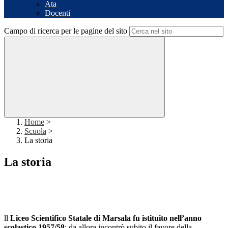
Ata
Docenti
Campo di ricerca per le pagine del sito
Home
>
Scuola
>
La storia
La storia
ll
Liceo Scientifico Statale di Marsala fu istituito nell’anno
scolastico 1957/58
; da allora incontrò subito il favore della