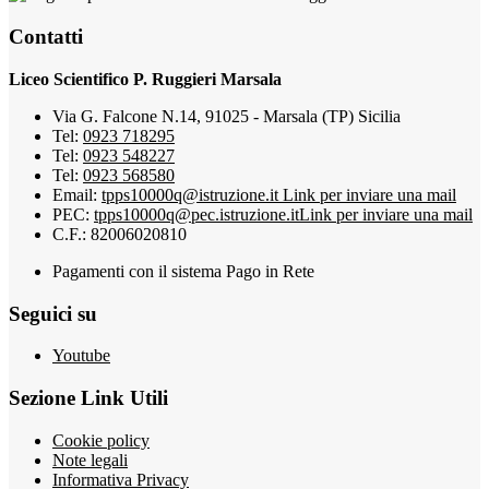
Contatti
Liceo Scientifico P. Ruggieri Marsala
Via G. Falcone N.14, 91025 - Marsala (TP) Sicilia
Tel:
0923 718295
Tel:
0923 548227
Tel:
0923 568580
Email:
tpps10000q@istruzione.it
Link per inviare una mail
PEC:
tpps10000q@pec.istruzione.it
Link per inviare una mail
C.F.: 82006020810
Pagamenti con il sistema Pago in Rete
Seguici su
Youtube
Sezione Link Utili
Cookie policy
Note legali
Informativa Privacy