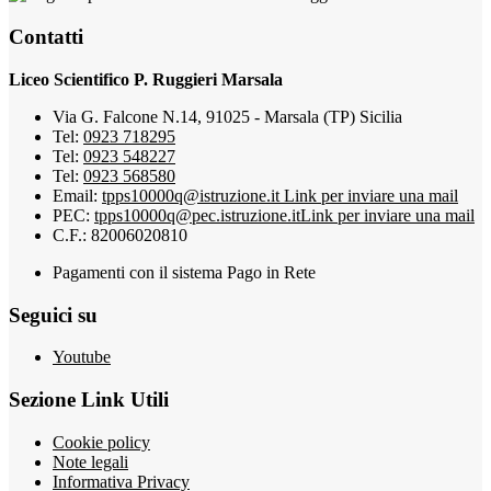
Contatti
Liceo Scientifico P. Ruggieri Marsala
Via G. Falcone N.14, 91025 - Marsala (TP) Sicilia
Tel:
0923 718295
Tel:
0923 548227
Tel:
0923 568580
Email:
tpps10000q@istruzione.it
Link per inviare una mail
PEC:
tpps10000q@pec.istruzione.it
Link per inviare una mail
C.F.: 82006020810
Pagamenti con il sistema Pago in Rete
Seguici su
Youtube
Sezione Link Utili
Cookie policy
Note legali
Informativa Privacy