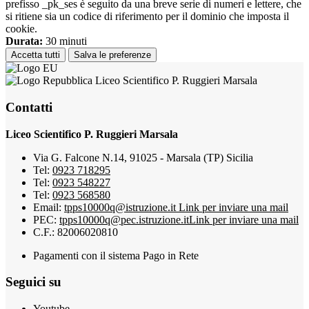
prefisso _pk_ses è seguito da una breve serie di numeri e lettere, che
si ritiene sia un codice di riferimento per il dominio che imposta il
cookie.
Durata:
30 minuti
Accetta tutti
Salva le preferenze
Liceo Scientifico P. Ruggieri Marsala
Contatti
Liceo Scientifico P. Ruggieri Marsala
Via G. Falcone N.14, 91025 - Marsala (TP) Sicilia
Tel:
0923 718295
Tel:
0923 548227
Tel:
0923 568580
Email:
tpps10000q@istruzione.it
Link per inviare una mail
PEC:
tpps10000q@pec.istruzione.it
Link per inviare una mail
C.F.: 82006020810
Pagamenti con il sistema Pago in Rete
Seguici su
Youtube