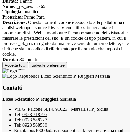
Durata:
1 anno
Nome:
_pk_ses.1.ca65
Tipologia:
analitico
Proprieta:
Prime Parti
Descrizione:
Questo nome di cookie è associato alla piattaforma di
analisi web open source Piwik. Viene utilizzato per aiutare i
proprietari di siti Web a monitorare il comportamento dei visitatori e
misurare le prestazioni del sito. È un cookie di tipo pattern, in cui il
prefisso _pk_ses è seguito da una breve serie di numeri e lettere, che
si ritiene sia un codice di riferimento per il dominio che imposta il
cookie.
Durata:
30 minuti
Accetta tutti
Salva le preferenze
Liceo Scientifico P. Ruggieri Marsala
Contatti
Liceo Scientifico P. Ruggieri Marsala
Via G. Falcone N.14, 91025 - Marsala (TP) Sicilia
Tel:
0923 718295
Tel:
0923 548227
Tel:
0923 568580
Email:
tpps10000q@istruzione.it
Link per inviare una mail