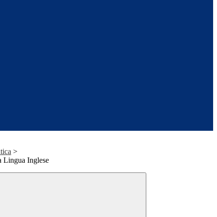
tica
>
la Lingua Inglese