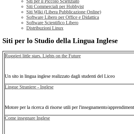
Siti per il Piccolo Scienziato
Siti Commerciali per Hobbyist
Siti Wiki (Libera Pubblicazione Online)
Software Libero per Office e Didattica
Software Scientifico Libero
Distribuzioni Linux
Siti per lo Studio della Lingua Inglese
Ruggieri little stars. Lights on the Future
Un sito in lingua inglese realizzato dagli studenti del Liceo
Lingue Straniere - Inglese
Motore per la ricerca di risorse utili per l'insegnamento/apprendimento 
Come insegnare Inglese