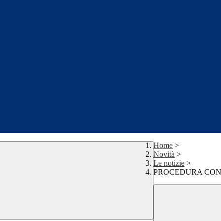
Home
>
Novità
>
Le notizie
>
PROCEDURA CON