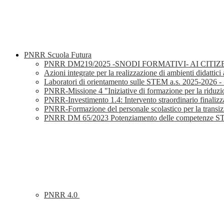
PNRR Scuola Futura
PNRR DM219/2025 -SNODI FORMATIVI- AI CITIZ
Azioni integrate per la realizzazione di ambienti didattici
Laboratori di orientamento sulle STEM a.s. 2025-2026 - S
PNRR-Missione 4 "Iniziative di formazione per la riduz
PNRR-Investimento 1.4: Intervento straordinario finalizza
PNRR-Formazione del personale scolastico per la transizi
PNRR DM 65/2023 Potenziamento delle competenze STE
PNRR 4.0