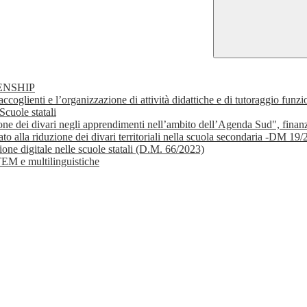
ENSHIP
 accoglienti e l’organizzazione di attività didattiche e di tutoraggio fu
cuole statali
ione dei divari negli apprendimenti nell’ambito dell’Agenda Sud", fi
to alla riduzione dei divari territoriali nella scuola secondaria -DM 19
one digitale nelle scuole statali (D.M. 66/2023)
M e multilinguistiche