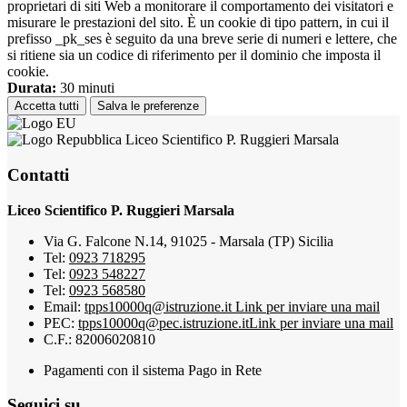
proprietari di siti Web a monitorare il comportamento dei visitatori e
misurare le prestazioni del sito. È un cookie di tipo pattern, in cui il
prefisso _pk_ses è seguito da una breve serie di numeri e lettere, che
si ritiene sia un codice di riferimento per il dominio che imposta il
cookie.
Durata:
30 minuti
Accetta tutti
Salva le preferenze
Liceo Scientifico P. Ruggieri Marsala
Contatti
Liceo Scientifico P. Ruggieri Marsala
Via G. Falcone N.14, 91025 - Marsala (TP) Sicilia
Tel:
0923 718295
Tel:
0923 548227
Tel:
0923 568580
Email:
tpps10000q@istruzione.it
Link per inviare una mail
PEC:
tpps10000q@pec.istruzione.it
Link per inviare una mail
C.F.: 82006020810
Pagamenti con il sistema Pago in Rete
Seguici su