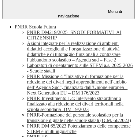
Menu di
navigazione
PNRR Scuola Futura
PNRR DM219/2025 -SNODI FORMATIVI- AI
CITIZENSHIP
Azioni integrate per la realizzazione di ambienti
didattici accoglienti e l’organizzazione di attività
didattiche e di tutoraggio funzionali a contrastare
l’abbandono scolastico – Agenda sud – Fase 2
Laboratori di orientamento sulle STEM a.s. 2025-2026
- Scuole statali
PNRR-Missione 4 "Iniziative di formazione per la
riduzione dei divari negli apprendimenti nell’ambito
dell’Agenda Sud", finanziato dall’Unione europea –
Next Generation EU – DM 176/2023.
PNRR-Investimento 1.4: Intervento straordinario
finalizzato alla riduzione dei divari territoriali nella
scuola secondaria -DM 19/2023
PNRR-Formazione del personale scolastico per la
transizione digitale nelle scuole statali (D.M. 66/2023)
PNRR DM 65/2023 Potenziamento delle competenze
STEM e multilinguistiche
PNRR 4.0