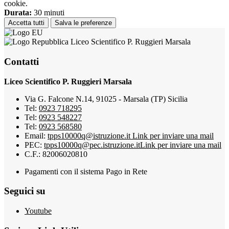
cookie.
Durata:
30 minuti
Accetta tutti
Salva le preferenze
Liceo Scientifico P. Ruggieri Marsala
Contatti
Liceo Scientifico P. Ruggieri Marsala
Via G. Falcone N.14, 91025 - Marsala (TP) Sicilia
Tel:
0923 718295
Tel:
0923 548227
Tel:
0923 568580
Email:
tpps10000q@istruzione.it
Link per inviare una mail
PEC:
tpps10000q@pec.istruzione.it
Link per inviare una mail
C.F.: 82006020810
Pagamenti con il sistema Pago in Rete
Seguici su
Youtube