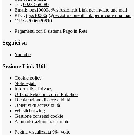
Tel:
0923 568580
Email:
tpps10000q@istruzione.it
Link per inviare una mail
PEC:
tpps10000q@pec.istruzione.it
Link per inviare una mail
C.F.: 82006020810
Pagamenti con il sistema Pago in Rete
Seguici su
Youtube
Sezione Link Utili
Cookie policy
Note legali
Informativa Privacy
Ufficio Relazioni con il Pubblico
Dichiarazione di accessibilità
Obiettivi di accessibilità
Whistleblowing
Gestione consensi cookie
Amministrazione trasparente
Pagina visualizzata
964
volte