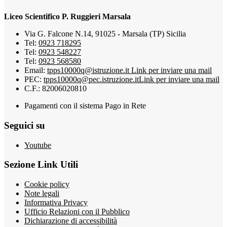
Liceo Scientifico P. Ruggieri Marsala
Via G. Falcone N.14, 91025 - Marsala (TP) Sicilia
Tel:
0923 718295
Tel:
0923 548227
Tel:
0923 568580
Email:
tpps10000q@istruzione.it
Link per inviare una mail
PEC:
tpps10000q@pec.istruzione.it
Link per inviare una mail
C.F.: 82006020810
Pagamenti con il sistema Pago in Rete
Seguici su
Youtube
Sezione Link Utili
Cookie policy
Note legali
Informativa Privacy
Ufficio Relazioni con il Pubblico
Dichiarazione di accessibilità