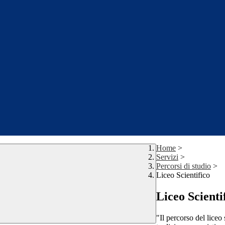
Home
>
Servizi
>
Percorsi di studio
>
Liceo Scientifico
Liceo Scienti
"Il percorso del liceo 