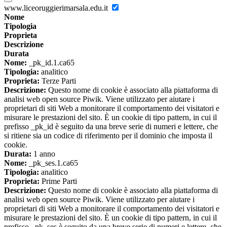
www.liceoruggierimarsala.edu.it
Nome
Tipologia
Proprieta
Descrizione
Durata
Nome:
_pk_id.1.ca65
Tipologia:
analitico
Proprieta:
Terze Parti
Descrizione:
Questo nome di cookie è associato alla piattaforma di
analisi web open source Piwik. Viene utilizzato per aiutare i
proprietari di siti Web a monitorare il comportamento dei visitatori e
misurare le prestazioni del sito. È un cookie di tipo pattern, in cui il
prefisso _pk_id è seguito da una breve serie di numeri e lettere, che
si ritiene sia un codice di riferimento per il dominio che imposta il
cookie.
Durata:
1 anno
Nome:
_pk_ses.1.ca65
Tipologia:
analitico
Proprieta:
Prime Parti
Descrizione:
Questo nome di cookie è associato alla piattaforma di
analisi web open source Piwik. Viene utilizzato per aiutare i
proprietari di siti Web a monitorare il comportamento dei visitatori e
misurare le prestazioni del sito. È un cookie di tipo pattern, in cui il
prefisso _pk_ses è seguito da una breve serie di numeri e lettere, che