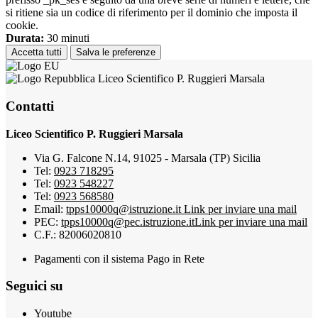
si ritiene sia un codice di riferimento per il dominio che imposta il
cookie.
Durata:
30 minuti
Accetta tutti
Salva le preferenze
Liceo Scientifico P. Ruggieri Marsala
Contatti
Liceo Scientifico P. Ruggieri Marsala
Via G. Falcone N.14, 91025 - Marsala (TP) Sicilia
Tel:
0923 718295
Tel:
0923 548227
Tel:
0923 568580
Email:
tpps10000q@istruzione.it
Link per inviare una mail
PEC:
tpps10000q@pec.istruzione.it
Link per inviare una mail
C.F.: 82006020810
Pagamenti con il sistema Pago in Rete
Seguici su
Youtube