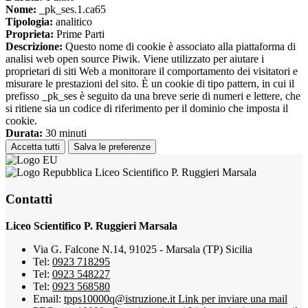
Nome:
_pk_ses.1.ca65
Tipologia:
analitico
Proprieta:
Prime Parti
Descrizione:
Questo nome di cookie è associato alla piattaforma di
analisi web open source Piwik. Viene utilizzato per aiutare i
proprietari di siti Web a monitorare il comportamento dei visitatori e
misurare le prestazioni del sito. È un cookie di tipo pattern, in cui il
prefisso _pk_ses è seguito da una breve serie di numeri e lettere, che
si ritiene sia un codice di riferimento per il dominio che imposta il
cookie.
Durata:
30 minuti
Accetta tutti
Salva le preferenze
Liceo Scientifico P. Ruggieri Marsala
Contatti
Liceo Scientifico P. Ruggieri Marsala
Via G. Falcone N.14, 91025 - Marsala (TP) Sicilia
Tel:
0923 718295
Tel:
0923 548227
Tel:
0923 568580
Email:
tpps10000q@istruzione.it
Link per inviare una mail