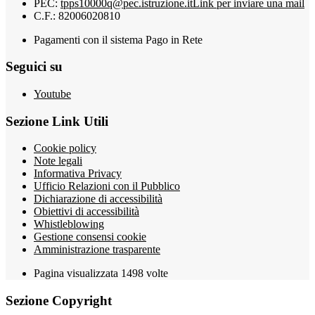
PEC:
tpps10000q@pec.istruzione.it
Link per inviare una mail
C.F.: 82006020810
Pagamenti con il sistema Pago in Rete
Seguici su
Youtube
Sezione Link Utili
Cookie policy
Note legali
Informativa Privacy
Ufficio Relazioni con il Pubblico
Dichiarazione di accessibilità
Obiettivi di accessibilità
Whistleblowing
Gestione consensi cookie
Amministrazione trasparente
Pagina visualizzata
1498
volte
Sezione Copyright