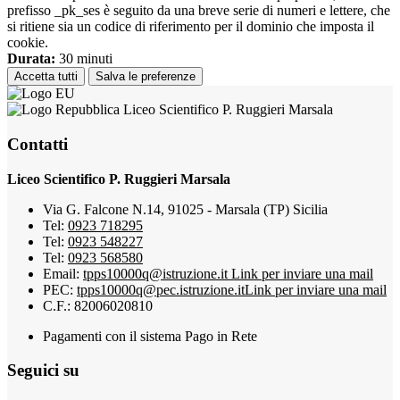
prefisso _pk_ses è seguito da una breve serie di numeri e lettere, che
si ritiene sia un codice di riferimento per il dominio che imposta il
cookie.
Durata:
30 minuti
Accetta tutti
Salva le preferenze
Liceo Scientifico P. Ruggieri Marsala
Contatti
Liceo Scientifico P. Ruggieri Marsala
Via G. Falcone N.14, 91025 - Marsala (TP) Sicilia
Tel:
0923 718295
Tel:
0923 548227
Tel:
0923 568580
Email:
tpps10000q@istruzione.it
Link per inviare una mail
PEC:
tpps10000q@pec.istruzione.it
Link per inviare una mail
C.F.: 82006020810
Pagamenti con il sistema Pago in Rete
Seguici su