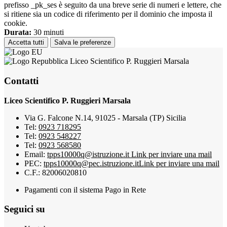
prefisso _pk_ses è seguito da una breve serie di numeri e lettere, che
si ritiene sia un codice di riferimento per il dominio che imposta il
cookie.
Durata:
30 minuti
Accetta tutti
Salva le preferenze
Liceo Scientifico P. Ruggieri Marsala
Contatti
Liceo Scientifico P. Ruggieri Marsala
Via G. Falcone N.14, 91025 - Marsala (TP) Sicilia
Tel:
0923 718295
Tel:
0923 548227
Tel:
0923 568580
Email:
tpps10000q@istruzione.it
Link per inviare una mail
PEC:
tpps10000q@pec.istruzione.it
Link per inviare una mail
C.F.: 82006020810
Pagamenti con il sistema Pago in Rete
Seguici su