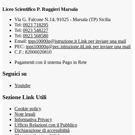
Liceo Scientifico P. Ruggieri Marsala
Via G. Falcone N.14, 91025 - Marsala (TP) Sicilia
Tel:
0923 718295
Tel:
0923 548227
Tel:
0923 568580
Email:
tpps10000q@istruzione.it
Link per inviare una mail
PEC:
tpps10000q@pec.istruzione.it
Link per inviare una mail
C.F.: 82006020810
Pagamenti con il sistema Pago in Rete
Seguici su
Youtube
Sezione Link Utili
Cookie policy
Note legali
Informativa Privacy
Ufficio Relazioni con il Pubblico
Dichiarazione di accessibilità