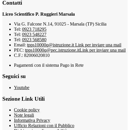
Contatti
Liceo Scientifico P. Ruggieri Marsala
Via G. Falcone N.14, 91025 - Marsala (TP) Sicilia
Tel:
0923 718295
Tel:
0923 548227
Tel:
0923 568580
Email:
tpps10000q@istruzione.it
Link per inviare una mail
PEC:
tpps10000q@pec.istruzione.it
Link per inviare una mail
C.F.: 82006020810
Pagamenti con il sistema Pago in Rete
Seguici su
Youtube
Sezione Link Utili
Cookie policy
Note legali
Informativa Privacy
Ufficio Relazioni con il Pubblico