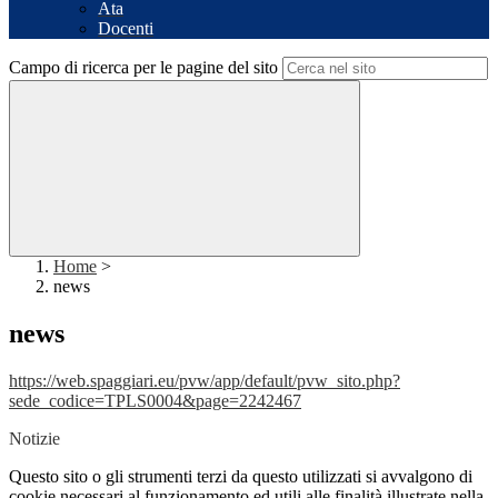
Ata
Docenti
Campo di ricerca per le pagine del sito
Home
>
news
news
https://web.spaggiari.eu/pvw/app/default/pvw_sito.php?
sede_codice=TPLS0004&page=2242467
Notizie
Questo sito o gli strumenti terzi da questo utilizzati si avvalgono di
cookie necessari al funzionamento ed utili alle finalità illustrate nella