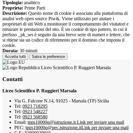
Tipologia:
analitico
Proprieta:
Prime Parti
Descrizione:
Questo nome di cookie è associato alla piattaforma di
analisi web open source Piwik. Viene utilizzato per aiutare i
proprietari di siti Web a monitorare il comportamento dei visitatori e
misurare le prestazioni del sito. È un cookie di tipo pattern, in cui il
prefisso _pk_ses è seguito da una breve serie di numeri e lettere, che
si ritiene sia un codice di riferimento per il dominio che imposta il
cookie.
Durata:
30 minuti
Accetta tutti
Salva le preferenze
Liceo Scientifico P. Ruggieri Marsala
Contatti
Liceo Scientifico P. Ruggieri Marsala
Via G. Falcone N.14, 91025 - Marsala (TP) Sicilia
Tel:
0923 718295
Tel:
0923 548227
Tel:
0923 568580
Email:
tpps10000q@istruzione.it
Link per inviare una mail
PEC:
tpps10000q@pec.istruzione.it
Link per inviare una mail
C.F.: 82006020810