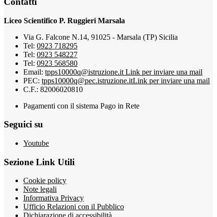
Contatti
Liceo Scientifico P. Ruggieri Marsala
Via G. Falcone N.14, 91025 - Marsala (TP) Sicilia
Tel:
0923 718295
Tel:
0923 548227
Tel:
0923 568580
Email:
tpps10000q@istruzione.it
Link per inviare una mail
PEC:
tpps10000q@pec.istruzione.it
Link per inviare una mail
C.F.: 82006020810
Pagamenti con il sistema Pago in Rete
Seguici su
Youtube
Sezione Link Utili
Cookie policy
Note legali
Informativa Privacy
Ufficio Relazioni con il Pubblico
Dichiarazione di accessibilità