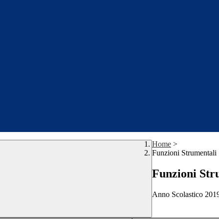
Home
>
Funzioni Strumentali
Funzioni Str
Anno Scolastico 201