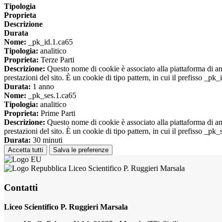
Tipologia
Proprieta
Descrizione
Durata
Nome:
_pk_id.1.ca65
Tipologia:
analitico
Proprieta:
Terze Parti
Descrizione:
Questo nome di cookie è associato alla piattaforma di ana
prestazioni del sito. È un cookie di tipo pattern, in cui il prefisso _pk
Durata:
1 anno
Nome:
_pk_ses.1.ca65
Tipologia:
analitico
Proprieta:
Prime Parti
Descrizione:
Questo nome di cookie è associato alla piattaforma di ana
prestazioni del sito. È un cookie di tipo pattern, in cui il prefisso _pk
Durata:
30 minuti
Accetta tutti
Salva le preferenze
Liceo Scientifico P. Ruggieri Marsala
Contatti
Liceo Scientifico P. Ruggieri Marsala