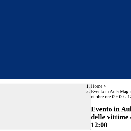
Home
>
Evento in Aula Magna:
ottobre ore 09: 00 - 1
Evento in Au
delle vittime
12:00