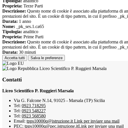
Tipologia:
analitico
Proprieta:
Terze Parti
Descrizione:
Questo nome di cookie è associato alla piattaforma di ana
prestazioni del sito. È un cookie di tipo pattern, in cui il prefisso _pk
Durata:
1 anno
Nome:
_pk_ses.1.ca65
Tipologia:
analitico
Proprieta:
Prime Parti
Descrizione:
Questo nome di cookie è associato alla piattaforma di ana
prestazioni del sito. È un cookie di tipo pattern, in cui il prefisso _pk
Durata:
30 minuti
Accetta tutti
Salva le preferenze
Liceo Scientifico P. Ruggieri Marsala
Contatti
Liceo Scientifico P. Ruggieri Marsala
Via G. Falcone N.14, 91025 - Marsala (TP) Sicilia
Tel:
0923 718295
Tel:
0923 548227
Tel:
0923 568580
Email:
tpps10000q@istruzione.it
Link per inviare una mail
PEC:
tpps10000q@pec.istruzione.it
Link per inviare una mail