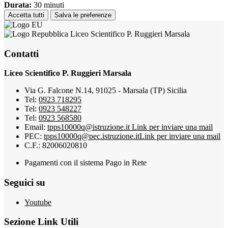
Durata:
30 minuti
Accetta tutti
Salva le preferenze
Liceo Scientifico P. Ruggieri Marsala
Contatti
Liceo Scientifico P. Ruggieri Marsala
Via G. Falcone N.14, 91025 - Marsala (TP) Sicilia
Tel:
0923 718295
Tel:
0923 548227
Tel:
0923 568580
Email:
tpps10000q@istruzione.it
Link per inviare una mail
PEC:
tpps10000q@pec.istruzione.it
Link per inviare una mail
C.F.: 82006020810
Pagamenti con il sistema Pago in Rete
Seguici su
Youtube
Sezione Link Utili