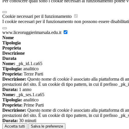
Per conoscere quali sono i cookie necessari al funzionamento potete v
Cookie necessari per il funzionamento
I cookie necessari per il funzionamento non possono essere disabilitati.
www.liceoruggierimarsala.edu.it
Nome
Tipologia
Proprieta
Descrizione
Durata
Nome:
_pk_id.1.ca65
Tipologia:
analitico
Proprieta:
Terze Parti
Descrizione:
Questo nome di cookie è associato alla piattaforma di ana
prestazioni del sito. È un cookie di tipo pattern, in cui il prefisso _pk
Durata:
1 anno
Nome:
_pk_ses.1.ca65
Tipologia:
analitico
Proprieta:
Prime Parti
Descrizione:
Questo nome di cookie è associato alla piattaforma di ana
prestazioni del sito. È un cookie di tipo pattern, in cui il prefisso _pk
Durata:
30 minuti
Accetta tutti
Salva le preferenze