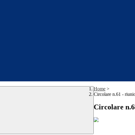
Home
>
Circolare n.61 - riuni
Circolare n.6