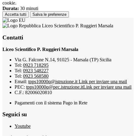
cookie.
Durata:
30 minuti
Accetta tutti
Salva le preferenze
Liceo Scientifico P. Ruggieri Marsala
Contatti
Liceo Scientifico P. Ruggieri Marsala
Via G. Falcone N.14, 91025 - Marsala (TP) Sicilia
Tel:
0923 718295
Tel:
0923 548227
Tel:
0923 568580
Email:
tpps10000q@istruzione.it
Link per inviare una mail
PEC:
tpps10000q@pec.istruzione.it
Link per inviare una mail
C.F.: 82006020810
Pagamenti con il sistema Pago in Rete
Seguici su
Youtube